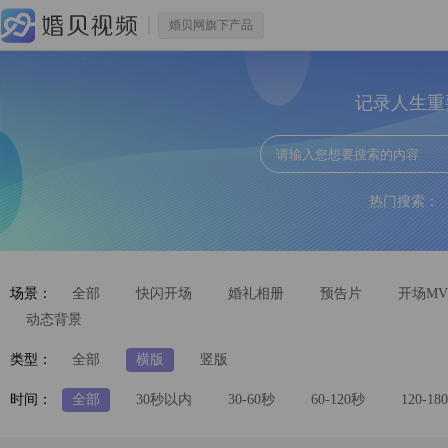
婚贝网旗下产品
记录人生重
热门搜索：
场景：
全部
快闪开场
婚礼相册
预告片
开场MV
动态背景
类型：
全部
横版
竖版
时间：
全部
30秒以内
30-60秒
60-120秒
120-18