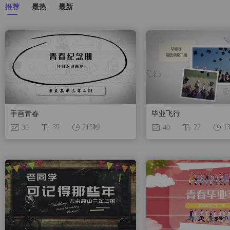
推荐
最热
最新
手画青春
毕业飞行
39
22
213秒
1
30
40