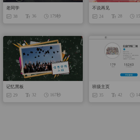
老同学
不说再见
36
28
179秒
1
38
24
记忆黑板
班级主页
32
42
167秒
1
29
35