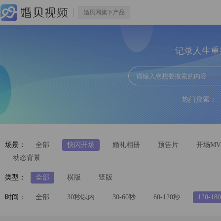
婚贝网旗下产品
记录人生重
热门搜索：
场景：
全部
快闪开场
婚礼相册
预告片
开场MV
动态背景
类型：
全部
横版
竖版
时间：
全部
30秒以内
30-60秒
60-120秒
120-18